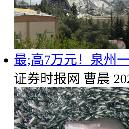
最;高7万元！泉州
证券时报网
曹晨
20