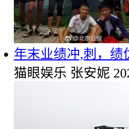
年末业绩冲,刺，绩
猫眼娱乐
张安妮
20