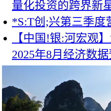
量化投资的跨界新
*S:T创;兴第三季
【中国!银:河宏观
2025年8月经济数