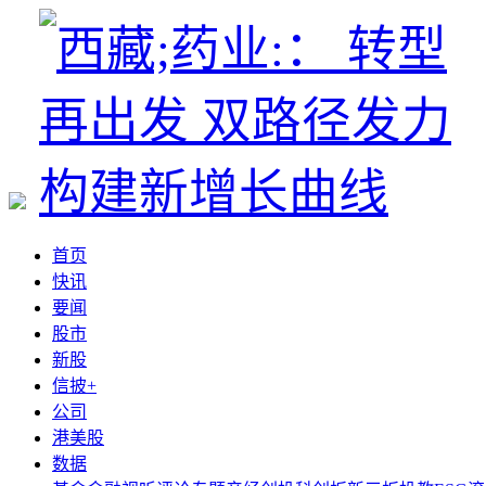
首页
快讯
要闻
股市
新股
信披+
公司
港美股
数据