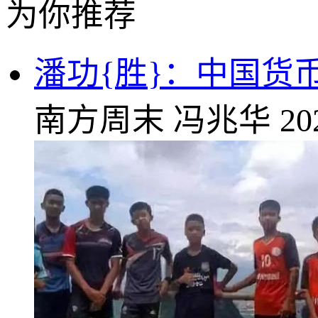
为你推荐
潘功{胜}：中国货
南方周末
冯兆华
20