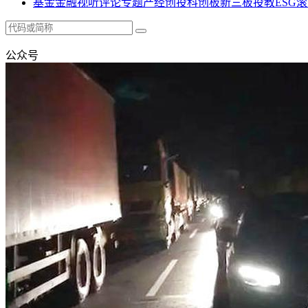
基金
金融
视听
评论
专题
产经
创投
科创板
新三板
投教
ESG
滚
公众号